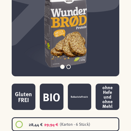
ohne
BIO
Hefe
Gluten
und
Ballaststoffreich
FREI
ohne
Mehl
28,44 €
29,94 €
(Karton - 6 Stück)