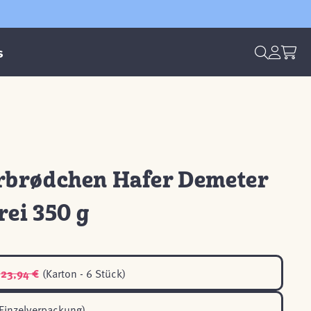
s
brødchen Hafer Demeter
rei 350 g
23,94 €
(Karton - 6 Stück)
Einzelverpackung)