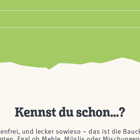
Kennst du schon...?
tenfrei, und lecker sowieso – das ist die Bau
önnten. Egal ob Mehle, Müslis oder Mischungen 