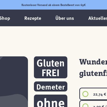
Kostenloser Versand ab einem Bestellwert von 69€
Shop
Rezepte
Über uns
Aktuelle
Gluten
Wunder
FREI
glutenf
Demeter
22,74 €
ohne
3,99 €
(