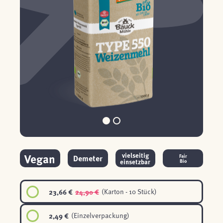
Vegan
vielseitig
Demeter
Fair
einsetzbar
Bio
23,66 €
24,90 €
(Karton - 10 Stück)
2,49 €
(Einzelverpackung)