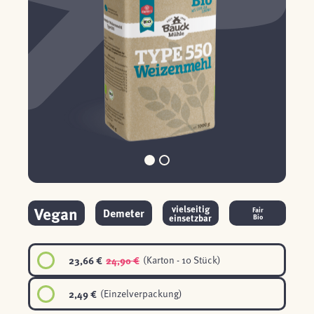
Vegan
vielseitig
Demeter
Fair
einsetzbar
Bio
23,66 €
24,90 €
(Karton - 10 Stück)
2,49 €
(Einzelverpackung)