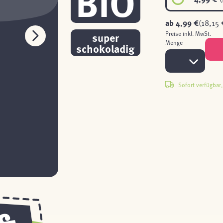
BIO
ab
4,99 €
(18,15 
super
Preise inkl. MwSt.
Menge
schokoladig
Sofort verfügbar, 