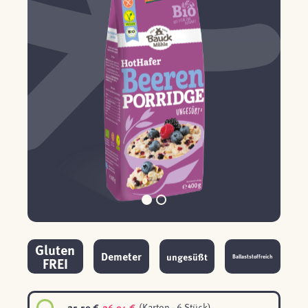
Gluten
Demeter
ungesüßt
Ballaststoffreich
FREI
25,59 €
26,94 €
(Karton - 6 Stück)