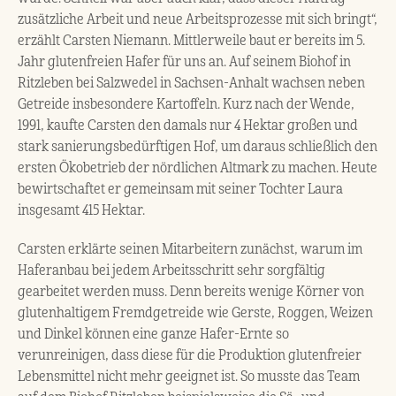
zusätzliche Arbeit und neue Arbeitsprozesse mit sich bringt“,
erzählt Carsten Niemann. Mittlerweile baut er bereits im 5.
Jahr glutenfreien Hafer für uns an. Auf seinem Biohof in
Ritzleben bei Salzwedel in Sachsen-Anhalt wachsen neben
Getreide insbesondere Kartoffeln. Kurz nach der Wende,
1991, kaufte Carsten den damals nur 4 Hektar großen und
stark sanierungsbedürftigen Hof, um daraus schließlich den
ersten Ökobetrieb der nördlichen Altmark zu machen. Heute
bewirtschaftet er gemeinsam mit seiner Tochter Laura
insgesamt 415 Hektar.
Carsten erklärte seinen Mitarbeitern zunächst, warum im
Haferanbau bei jedem Arbeitsschritt sehr sorgfältig
gearbeitet werden muss. Denn bereits wenige Körner von
glutenhaltigem Fremdgetreide wie Gerste, Roggen, Weizen
und Dinkel können eine ganze Hafer-Ernte so
verunreinigen, dass diese für die Produktion glutenfreier
Lebensmittel nicht mehr geeignet ist. So musste das Team