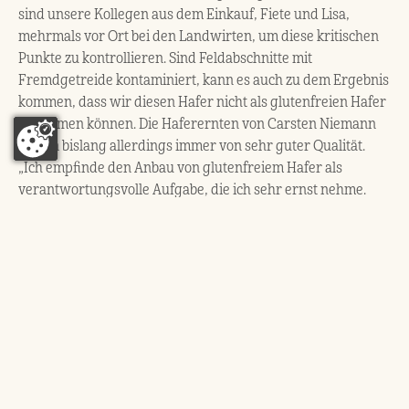
sind unsere Kollegen aus dem Einkauf, Fiete und Lisa,
mehrmals vor Ort bei den Landwirten, um diese kritischen
Punkte zu kontrollieren. Sind Feldabschnitte mit
Fremdgetreide kontaminiert, kann es auch zu dem Ergebnis
kommen, dass wir diesen Hafer nicht als glutenfreien Hafer
abnehmen können. Die Haferernten von Carsten Niemann
waren bislang allerdings immer von sehr guter Qualität.
„Ich empfinde den Anbau von glutenfreiem Hafer als
verantwortungsvolle Aufgabe, die ich sehr ernst nehme.
Unser Ziel ist es daher immer, gar kein Fremdgetreide in
unserer Ernte zu haben“, so Carsten.
Die weiteren Prüfpunkte werden von unserem
Qualitätsmanagement übernommen. So wird beispielsweise
jede produzierte Charge einer Glutenanalyse unterzogen.
Nur wenn die Produkte unter 20 ppm Gluten aufweisen,
gehen sie in den Verkauf. Dies ist der EU-weit gültige
Grenzwert für glutenfreie Lebensmittel, der auch für Hafer