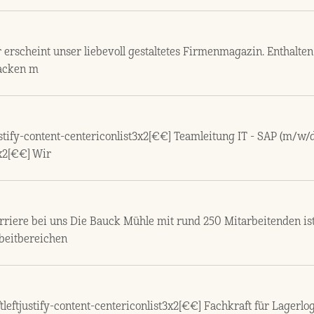
rscheint unser liebevoll gestaltetes Firmenmagazin. Enthalten s
acken m
ustify-content-centericonlist3x2[€€] Teamleitung IT - SAP (m/w/d)
3x2[€€] Wir
riere bei uns Die Bauck Mühle mit rund 250 Mitarbeitenden ist 
beitbereichen
tleftjustify-content-centericonlist3x2[€€] Fachkraft für Lagerlog