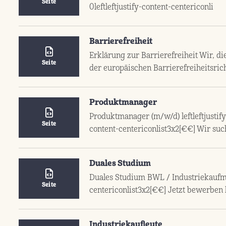
Seite
0leftleftjustify-content-centericonli
Barrierefreiheit
Erklärung zur Barrierefreiheit Wir, 
Seite
der europäischen Barrierefreiheitsrich
Produktmanager
Produktmanager (m/w/d) leftleftjustify
Seite
content-centericonlist3x2[€€] Wir su
Duales Studium
Duales Studium BWL / Industriekaufman
Seite
centericonlist3x2[€€] Jetzt bewerben 
Industriekaufleute