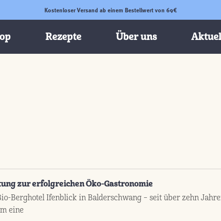
Kostenloser Versand ab einem Bestellwert von 69€
op
Rezepte
Über uns
Aktuel
tung zur erfolgreichen Öko-Gastronomie
o-Berghotel Ifenblick in Balderschwang – seit über zehn Jahren
lem eine