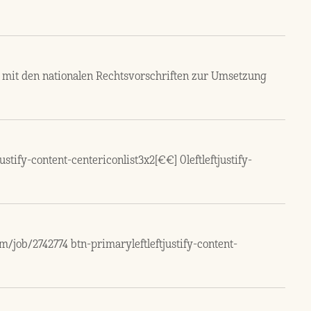
 mit den nationalen Rechtsvorschriften zur Umsetzung
tify-content-centericonlist3x2[€€] 0leftleftjustify-
job/2742774 btn-primaryleftleftjustify-content-