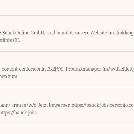
die BauckOnline GmbH, sind bemüht, unsere Website im Einklang
tlinie (RL
-content-centericonlist3x2[€€] Produktmanager (m/w/d)leftleftjus
chen zum
n/-frau m/w/d Jetzt bewerben https://bauck.jobs.personio.com/
https://bauck.jobs