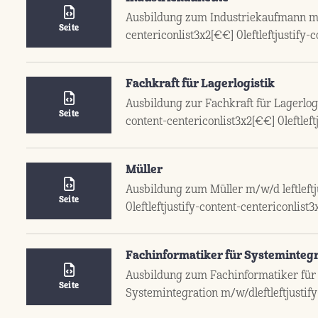
Ausbildung zum Industriekaufmann m/w/
Seite
centericonlist3x2[€€] 0leftleftjustify-
Fachkraft für Lagerlogistik
Ausbildung zur Fachkraft für Lagerlogi
Seite
content-centericonlist3x2[€€] 0leftleft
Müller
Ausbildung zum Müller m/w/d leftleftj
Seite
0leftleftjustify-content-centericonlist
Fachinformatiker für Systemintegr
Ausbildung zum Fachinformatiker für 
Seite
Systemintegration m/w/dleftleftjustify