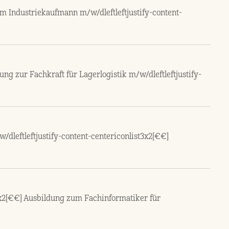
m Industriekaufmann m/w/dleftleftjustify-content-
ung zur Fachkraft für Lagerlogistik m/w/dleftleftjustify-
dleftleftjustify-content-centericonlist3x2[€€]
3x2[€€] Ausbildung zum Fachinformatiker für