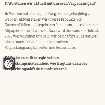
F: Wo stehen wir aktuell mit unseren Verpackungen?
A:
Wir sind auf einem guten Weg, voll recyclingfähig zu
werden. Aktuell stellen wir diverse Produkte von
Kunststofffolien auf siegelbares Papier um, diese können im
Altpapier entsorgt werden. Dazu wird die Kunststofffolie ab
2021 voll recyclingfähig sein. Wir beschäftigen uns darüber
hinaus auch fortlaufend mit innovativen
Verpackungsmöglichkeiten und testen diese.
F: Was ist eure Strategie bei den
Verpackungsmaterialien, wie tragt ihr dazu bei
Verpackungsabfälle zu reduzieren?
A:
Wir setzen darauf 100 Prozent recyclingfähige
Verpackungen einzusetzen und wir möchten so wenig
Kunststoffe wie möglich verwenden. Um eine hohe
Produktqualität sicherzustellen ist dies jedoch bei einigen
wenigen Produkten noch nicht möglich. Cornflakes zum