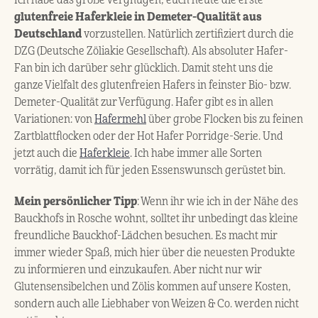
Ich habe das große Vergnügen, euch heute die erste
glutenfreie Haferkleie in Demeter-Qualität aus
Deutschland
vorzustellen. Natürlich zertifiziert durch die
DZG (Deutsche Zöliakie Gesellschaft). Als absoluter Hafer-
Fan bin ich darüber sehr glücklich. Damit steht uns die
ganze Vielfalt des glutenfreien Hafers in feinster Bio- bzw.
Demeter-Qualität zur Verfügung. Hafer gibt es in allen
Variationen: von
Hafermehl
über grobe Flocken bis zu feinen
Zartblattflocken oder der Hot Hafer Porridge-Serie. Und
jetzt auch die
Haferkleie
. Ich habe immer alle Sorten
vorrätig, damit ich für jeden Essenswunsch gerüstet bin.
Mein persönlicher Tipp
: Wenn ihr wie ich in der Nähe des
Bauckhofs in Rosche wohnt, solltet ihr unbedingt das kleine
freundliche Bauckhof-Lädchen besuchen. Es macht mir
immer wieder Spaß, mich hier über die neuesten Produkte
zu informieren und einzukaufen. Aber nicht nur wir
Glutensensibelchen und Zölis kommen auf unsere Kosten,
sondern auch alle Liebhaber von Weizen & Co. werden nicht