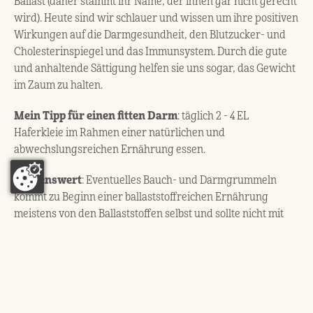
Ballast (daher stammt ihr Name, der ihnen gar nicht gerecht
wird). Heute sind wir schlauer und wissen um ihre positiven
Wirkungen auf die Darmgesundheit, den Blutzucker- und
Cholesterinspiegel und das Immunsystem. Durch die gute
und anhaltende Sättigung helfen sie uns sogar, das Gewicht
im Zaum zu halten.
Mein Tipp für einen fitten Darm
: täglich 2 - 4 EL
Haferkleie im Rahmen einer natürlichen und
abwechslungsreichen Ernährung essen.
Wissenswert
: Eventuelles Bauch- und Darmgrummeln
kommt zu Beginn einer ballaststoffreichen Ernährung
meistens von den Ballaststoffen selbst und sollte nicht mit
einer Unverträglichkeit verwechselt werden. Wenn euer
Verdauungstrakt Ballaststoffe nicht gewohnt ist, solltet ihr
mit einem Esslöffel Kleie am Tag starten und die Menge
langsam erhöhen. Insbesondere Zöliakie-Betroffene sollten
glutenfreien Hafer und Haferkleie immer nur schrittweise