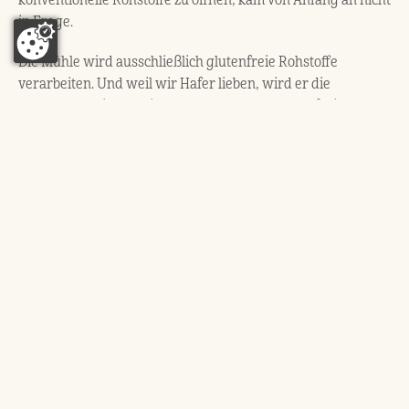
in Frage.
Die Mühle wird ausschließlich glutenfreie Rohstoffe
verarbeiten. Und weil wir Hafer lieben, wird er die
Hauptrolle spielen: wir werden vor allem glutenfreie
Haferflocken herstellen. Aber auch andere Rohstoffe wie
Buchweizen oder Hirse werden nicht zu kurz kommen.
Flocken sind eine Leidenschaft von uns und Grundlage für
viele Produkte, von Müslis über Porridges bis hin zu
Kuchen- und Brotbackmischungen. Deshalb wollen wir sie
hier bei uns herstellen. Natürlich werden wir aber auch in
der neuen Mühle die Möglichkeit haben glutenfreie
Rohstoffe zu Mehlen zu vermahlen.
Fakten zur Mühle:
48 m Höhe