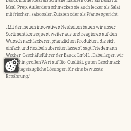
Bauck Mühle ideal als schnelle Mahlzeit oder als Basis für
Meal-Prep. Außerdem schmecken sie auch lecker als Salat
mit frischen, saisonalen Zutaten oder als Pfannengericht.
„Mit den neuen innovativen Neuheiten bauen wir unser
Sortiment konsequent weiter aus und reagieren auf den
Wunsch nach leckeren pflanzlichen Produkten, die sich
einfach und flexibel zubereiten lassen“, sagt Friedemann
Wecker, Geschäftsführer der Bauck GmbH. „Dabei legen wir
weiterhin großen Wert auf Bio-Qualität, guten Geschmack
und alltagstaugliche Lösungen für eine bewusste
Ernährung.“
Die Produkte sind im Onlineshop verfügbar:
https://www.bauck.de/shop/produkte/veggie-produkte/
ZURÜCK ZUR ÜBERSICHT