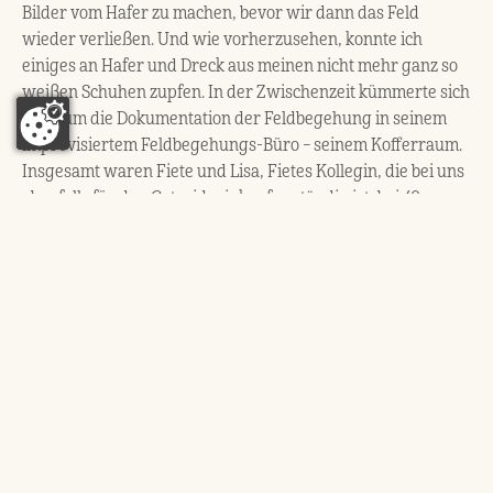
Bilder vom Hafer zu machen, bevor wir dann das Feld
wieder verließen. Und wie vorherzusehen, konnte ich
einiges an Hafer und Dreck aus meinen nicht mehr ganz so
weißen Schuhen zupfen. In der Zwischenzeit kümmerte sich
Fiete um die Dokumentation der Feldbegehung in seinem
improvisiertem Feldbegehungs-Büro – seinem Kofferraum.
Insgesamt waren Fiete und Lisa, Fietes Kollegin, die bei uns
ebenfalls für den Getreideeinkauf zuständig ist, bei 40
Feldbegehungen auf ca. 170 Feldern quer durch
Deutschland unterwegs.
Auf dem Lämmhof war alles gut, bei der Feldbegehung
wurde kaum Fremdkorn gefunden und das Getreide wurde
als glutenfrei eingestuft.
Wir schauten uns noch zwei weitere Haferfelder an und
fuhren dann zurück auf den Hof, wo Kaffee und Kekse auf
uns warteten. Ich führte das Interview mit dem
Geschäftsführer Detlef Haak und hörte ihm und Fiete