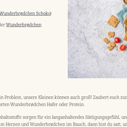
Wunderbrødchen Schoko
)
der
Wunderbrødchen
ein Problem, unsere Kleinen können auch groß! Zaubert euch zum
 Sorten Wunderbrødchen Hafer oder Protein.
nhaltsstoffe sorgen für ein langanhaltendes Sättigungsgefühl, un
im Herzen und Wunderbrødchen im Bauch, dann bist du satt, un