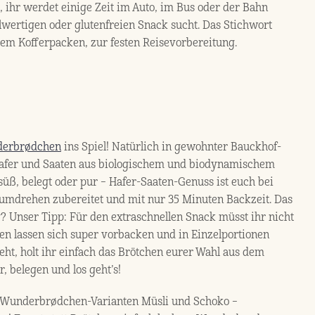
t, ihr werdet einige Zeit im Auto, im Bus oder der Bahn
llwertigen oder glutenfreien Snack sucht. Das Stichwort
 dem Kofferpacken, zur festen Reisevorbereitung.
erbrødchen
ins Spiel! Natürlich in gewohnter Bauckhof-
 Hafer und Saaten aus biologischem und biodynamischem
süß, belegt oder pur – Hafer-Saaten-Genuss ist euch bei
umdrehen zubereitet und mit nur 35 Minuten Backzeit. Das
? Unser Tipp: Für den extraschnellen Snack müsst ihr nicht
hen lassen sich super vorbacken und in Einzelportionen
geht, holt ihr einfach das Brötchen eurer Wahl aus dem
r, belegen und los geht’s!
n Wunderbrødchen-Varianten Müsli und Schoko –