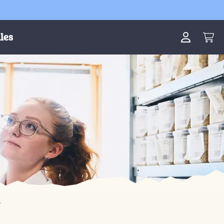
les
k