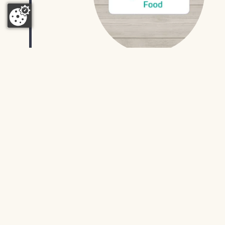
Bauck KG wird
erstmals IFS
zertifiziert
2006