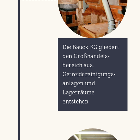
Die Bauck KG gliedert
den Großhandels-
bereich aus.
Getreidereinigungs-
anlagen und
Lagerräume
entstehen.