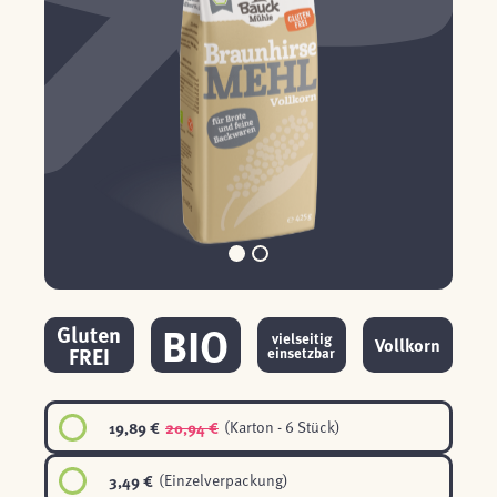
BIO
Gluten
vielseitig
Vollkorn
FREI
einsetzbar
19,89 €
20,94 €
(Karton - 6 Stück)
3,49 €
(Einzelverpackung)