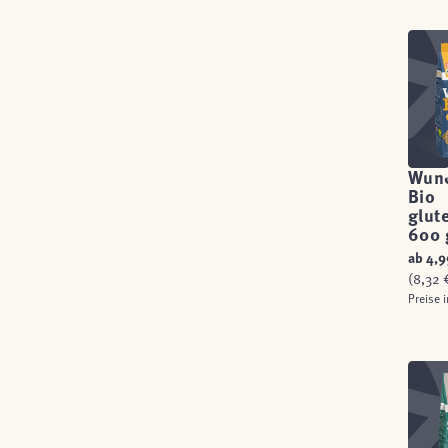
Wun
Bio
glut
600 
ab
4,9
(8,32 €
Preise 