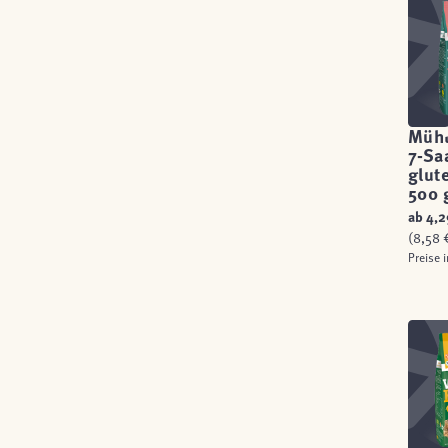
Mühl
7-Sa
glut
500 
ab
4,2
(8,58 €
Preise 