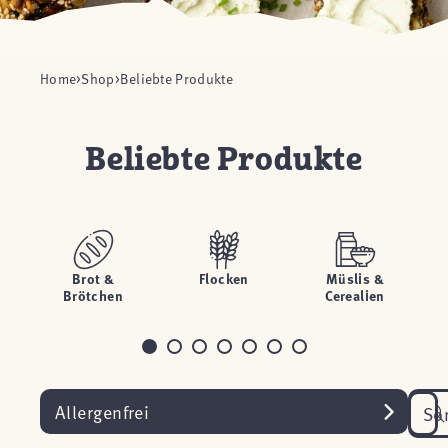
Home
Shop
Beliebte Produkte
Beliebte Produkte
Brot &
Flocken
Müslis &
Brötchen
Cerealien
Allergenfrei
So