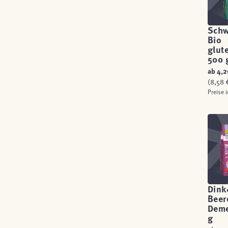
Schw
Bio
glut
500 
ab
4,2
(8,58 €
Preise 
Dink
Beer
Deme
g