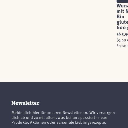
Wun
mit 
Bio
glut
600 
ab
5,9
(9,98 €
Preise 
Newsletter
Melde dich hier für unseren Newsletter an. Wir versorgen
dich ab und zu mit allem, was bei uns passiert - neue
Produkte, Aktionen oder saisonale Lieblingsrezepte.