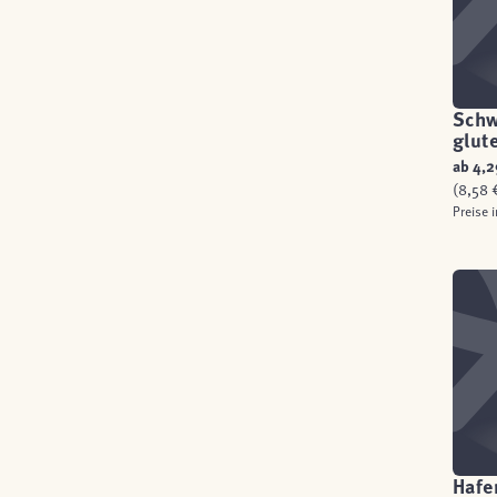
Schw
glut
ab
4,2
(8,58 €
Preise 
Hafe