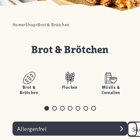
Home
Shop
Brot & Brötchen
Brot & Brötchen
Brot &
Flocken
Müslis &
Brötchen
Cerealien
Allergenfrei
So