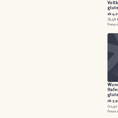
Voll
glut
ab
4,2
(8,58 €
Preise 
Wund
Hafe
glut
ab
3,9
(11,40 
Preise 