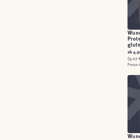
Wun
Prot
glut
ab
4,9
(9,07 €
Preise 
Wund