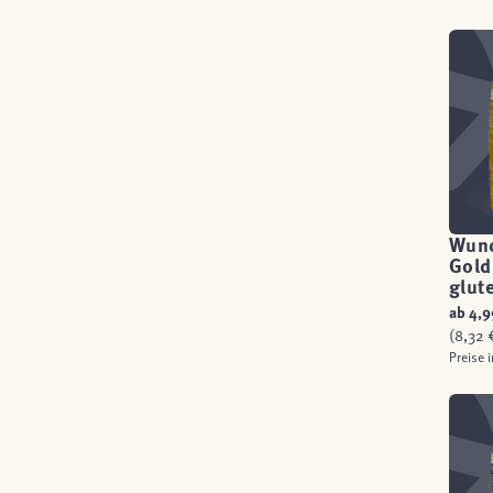
Wun
Gold
glut
ab
4,9
(8,32 €
Preise 