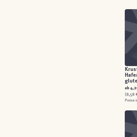
Krus
Hafe
glut
ab
4,2
(8,58 €
Preise 