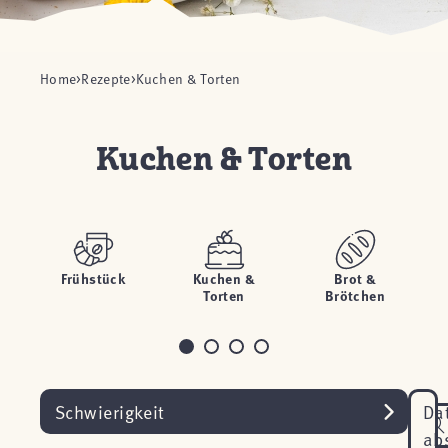
Home
Rezepte
Kuchen & Torten
Kuchen & Torten
Frühstück
Kuchen &
Brot &
H
Torten
Brötchen
Schwierigkeit
Da
ab