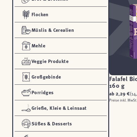
Flocken
Müslis & Cerealien
Mehle
Veggie Produkte
Großgebinde
Falafel Bi
160 g
Porridges
ab
2,29 €
(14
Preise inkl. MwSt
Grieße, Kleie & Leinsaat
Süßes & Desserts