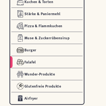
Kuchen & Torten
Stärke & Paniermehl
Pizza & Flammkuchen
Muse & Zuckerrübensirup
Burger
Falafel
Wunder-Produkte
Glutenfreie Produkte
Airfryer