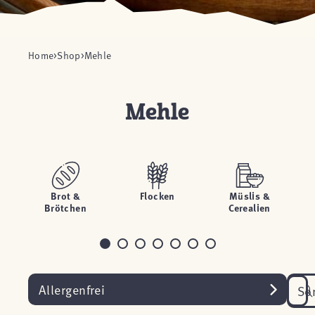
Home
Shop
Mehle
Mehle
Brot &
Flocken
Müslis &
Brötchen
Cerealien
Allergenfrei
So