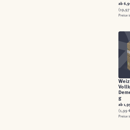
ab
6,9
(19,97 
Preise 
Weiz
Voll
Deme
g
ab
1,9
(1,99 €
Preise 