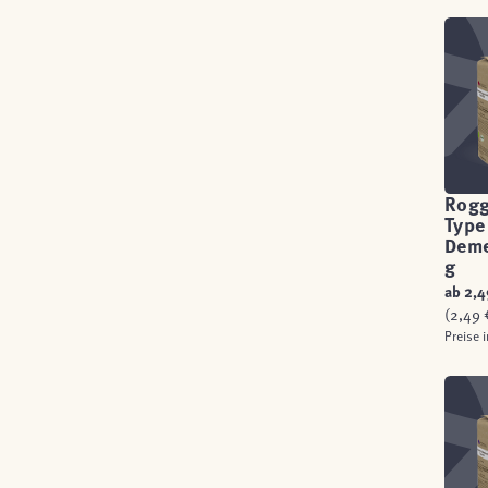
Rog
Type
Deme
g
ab
2,4
(2,49 €
Preise 