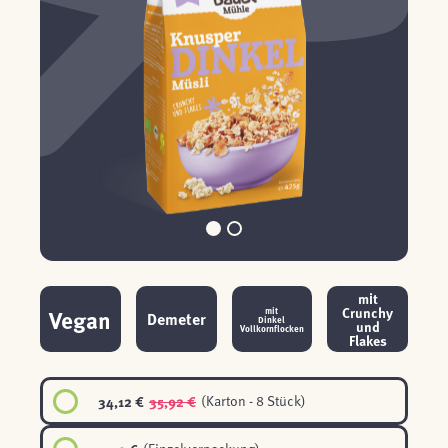
mit
Crunchy
Vegan
mit
Demeter
Dinkel
und
Vollkornflocken
Flakes
34,12 €
35,92 €
(Karton - 8 Stück)