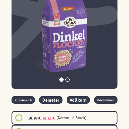
Demeter
Vollkorn
Proteinreich
Ballaststoffreich
18,18 €
19,14 €
(Karton - 6 Stück)