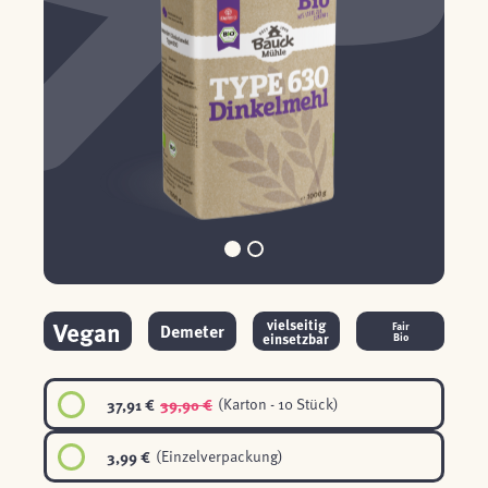
Vegan
vielseitig
Demeter
Fair
einsetzbar
Bio
37,91 €
39,90 €
(Karton - 10 Stück)
3,99 €
(Einzelverpackung)