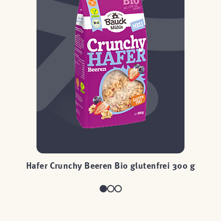
g
Hafer Crunchy Beeren Bio glutenfrei 300 g
H