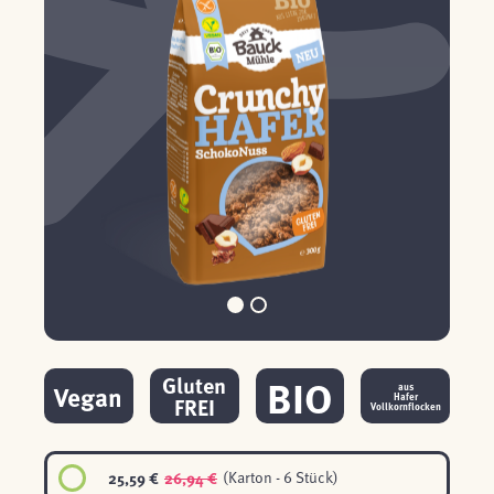
BIO
Gluten
Vegan
aus
Hafer
FREI
Vollkornflocken
25,59 €
26,94 €
(Karton - 6 Stück)