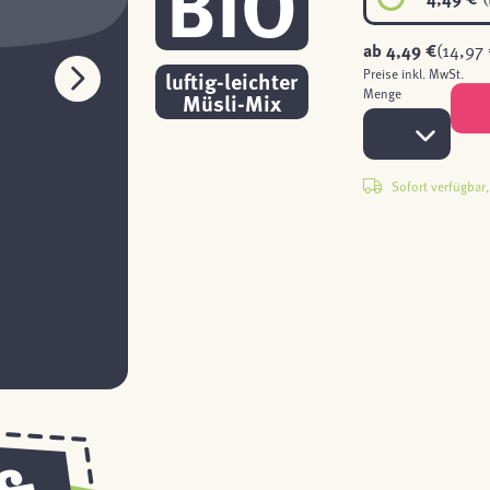
BIO
ab
4,49 €
(14,97 
luftig-leichter
Preise inkl. MwSt.
Menge
Müsli-Mix
Sofort verfügbar, 