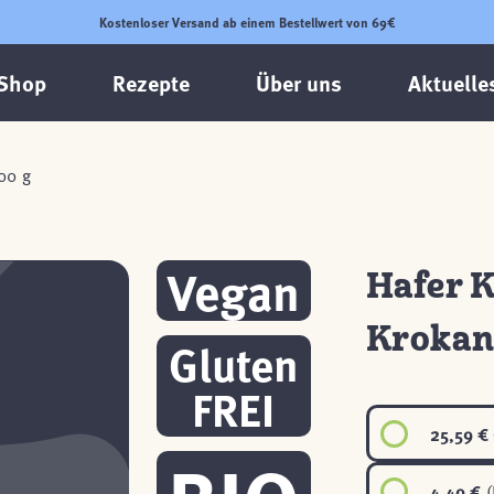
Kostenloser Versand ab einem Bestellwert von 69€
Shop
Rezepte
Über uns
Aktuelle
00 g
Vegan
Hafer 
Krokant
Gluten
FREI
25,59 €
4,49 €
(