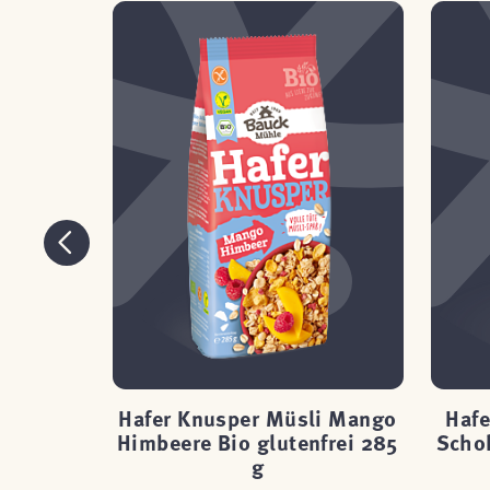
i Apfel
Hafer Knusper Müsli Mango
Hafe
i 300 g
Himbeere Bio glutenfrei 285
Schok
g