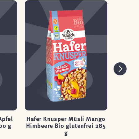
Apfel
Hafer Knusper Müsli Mango
Hafer 
00 g
Himbeere Bio glutenfrei 285
Schoko 
g