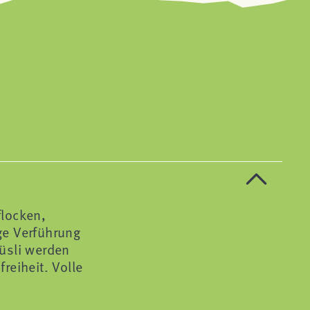
flocken,
ge Verführung
üsli werden
reiheit. Volle