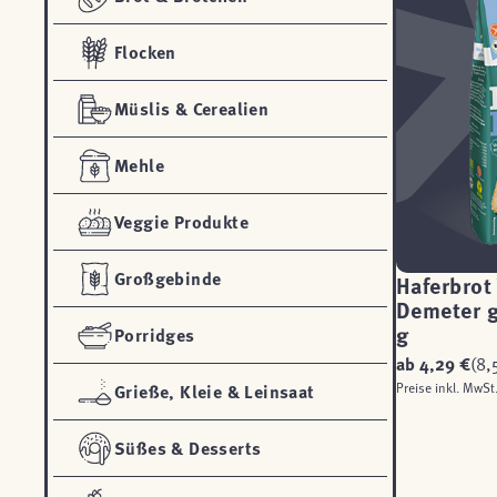
Flocken
Müslis & Cerealien
Mehle
Veggie Produkte
Großgebinde
Haferbrot
Demeter g
g
Porridges
ab
4,29 €
(8,
Preise inkl. MwSt
Grieße, Kleie & Leinsaat
Süßes & Desserts