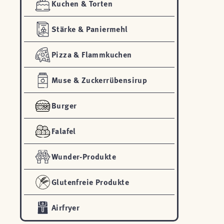
Kuchen & Torten
Stärke & Paniermehl
Pizza & Flammkuchen
Muse & Zuckerrübensirup
Burger
Falafel
Wunder-Produkte
Glutenfreie Produkte
Airfryer