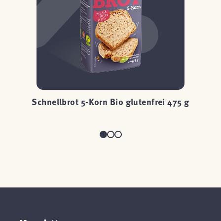
 g
Schnellbrot 5-Korn Bio glutenfrei 475 g
S