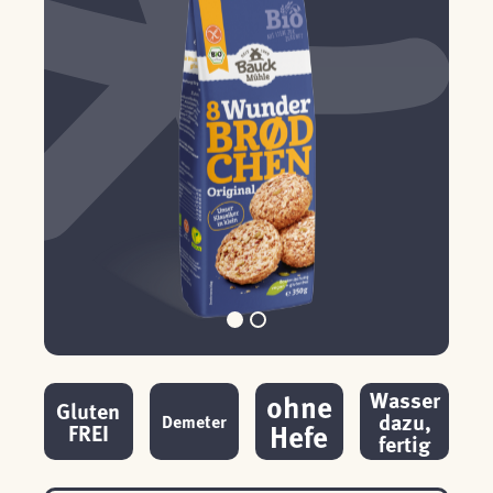
Wasser
ohne
Gluten
dazu,
Demeter
Hefe
FREI
fertig