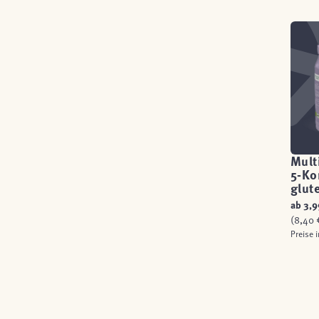
Mult
5-Ko
glut
ab
3,9
(8,40 €
Preise 