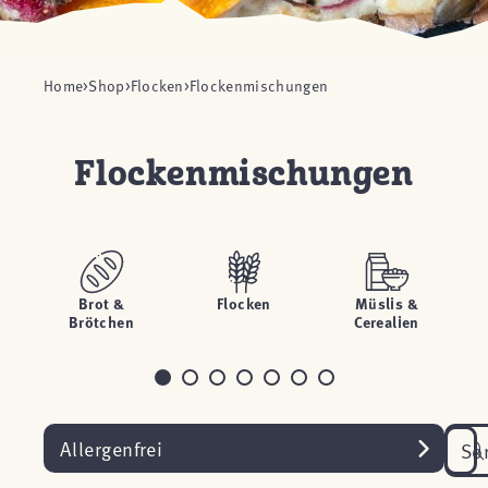
Home
Shop
Flocken
Flockenmischungen
Flockenmischungen
Brot &
Flocken
Müslis &
Brötchen
Cerealien
Allergenfrei
So