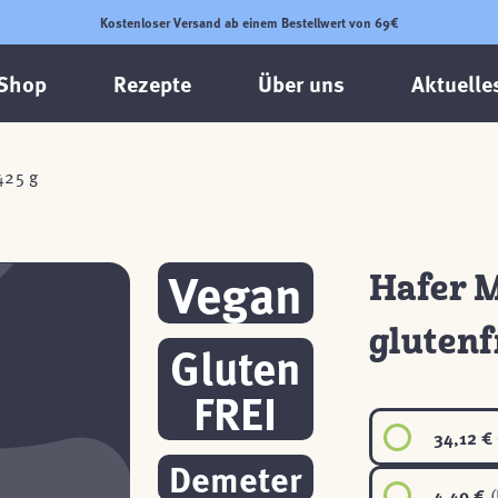
Kostenloser Versand ab einem Bestellwert von 69€
Shop
Rezepte
Über uns
Aktuelle
425 g
Vegan
Hafer 
glutenf
Gluten
FREI
34,12 €
Demeter
4,49 €
(