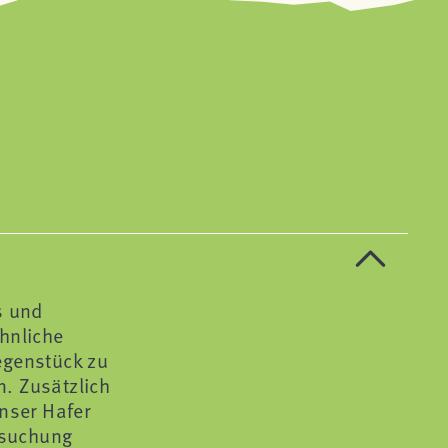
s und
hnliche
egenstück zu
. Zusätzlich
unser Hafer
ersuchung