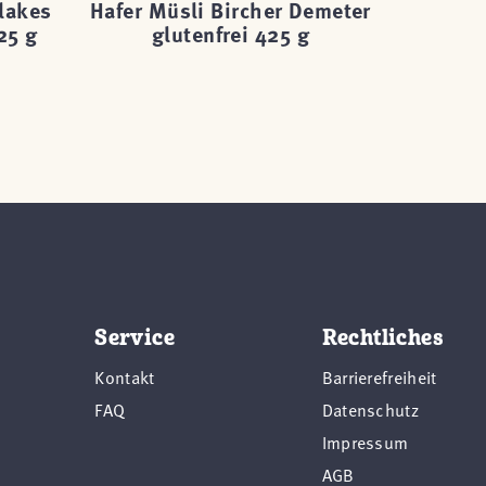
lakes
Hafer Müsli Bircher Demeter
Hafer M
25 g
glutenfrei 425 g
Demete
Service
Rechtliches
Kontakt
Barrierefreiheit
FAQ
Datenschutz
Impressum
AGB