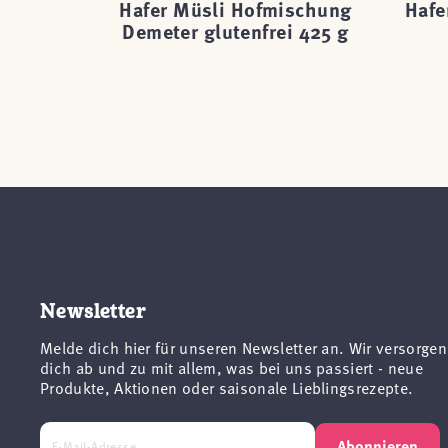
in Bio
Hafer Müsli Hofmischung
Hafe
 g
Demeter glutenfrei 425 g
Newsletter
Melde dich hier für unseren Newsletter an. Wir versorgen
dich ab und zu mit allem, was bei uns passiert - neue
Produkte, Aktionen oder saisonale Lieblingsrezepte.
Abonnieren