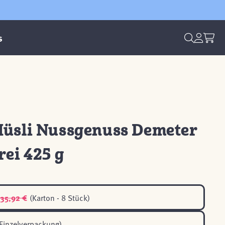
s
Müsli Nussgenuss Demeter
rei 425 g
35,92 €
(Karton - 8 Stück)
Einzelverpackung)