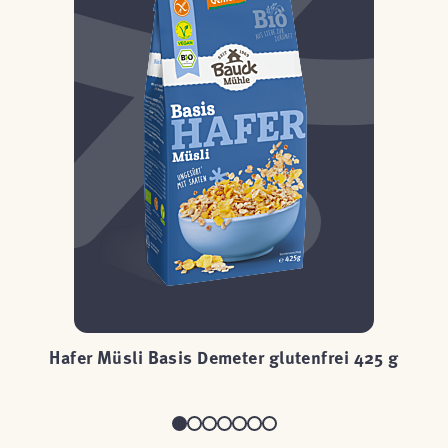
ei
Hafer Müsli Basis Demeter glutenfrei 425 g
H