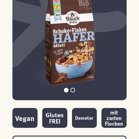
mit
Gluten
Vegan
zarten
Demeter
FREI
Flocken