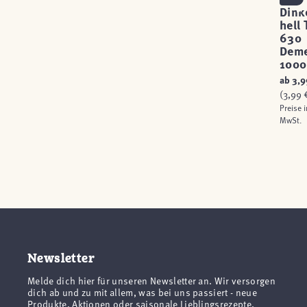
Dink
hell
630
Deme
1000
ab
3,9
(3,99 €
Preise i
MwSt.
Newsletter
Melde dich hier für unseren Newsletter an. Wir versorgen
dich ab und zu mit allem, was bei uns passiert - neue
Produkte, Aktionen oder saisonale Lieblingsrezepte.