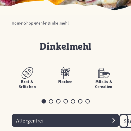
Home
Shop
Mehle
Dinkelmehl
Dinkelmehl
Brot &
Flocken
Müslis &
Brötchen
Cerealien
Allergenfrei
So