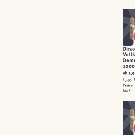
Dink
Voll
Deme
1000
ab
3,9
(3,99 €
Preise i
MwSt.