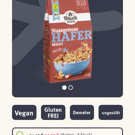
Gluten
Vegan
Demeter
ungesüßt
FREI
34,12 €
35,92 €
(Karton - 8 Stück)