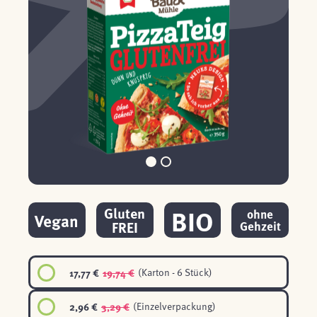
BIO
Gluten
ohne
Vegan
FREI
Gehzeit
17,77 €
19,74 €
(Karton - 6 Stück)
2,96 €
3,29 €
(Einzelverpackung)