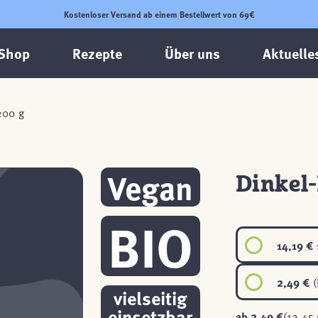
Kostenloser Versand ab einem Bestellwert von 69€
Shop
Rezepte
Über uns
Aktuelle
200 g
Vegan
Dinkel-
BIO
14,19 €
2,49 €
(
vielseitig
einsetzbar
ab
2,49 €
(12,45 