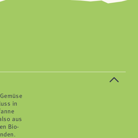
s Gemüse
luss in
Pfanne
also aus
en Bio-
wenden.