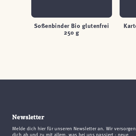
s) Bio
Soßenbinder Bio glutenfrei
Kart
 g
250 g
Newsletter
Melde dich hier für unseren Newsletter an. Wir versorgen
dich ab und zu mit allem, was bei uns passiert - neue