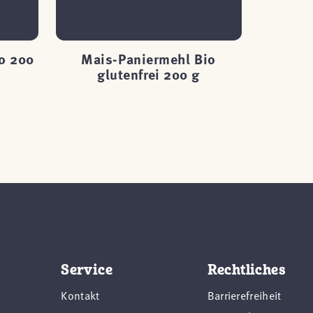
o 200
Mais-Paniermehl Bio
Speis
glutenfrei 200 g
g
Service
Rechtliches
Kontakt
Barrierefreiheit