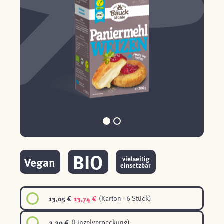
BIO
Vegan
vielseitig
einsetzbar
13,05 €
13,74 €
(Karton - 6 Stück)
2,29 €
(Einzelverpackung)