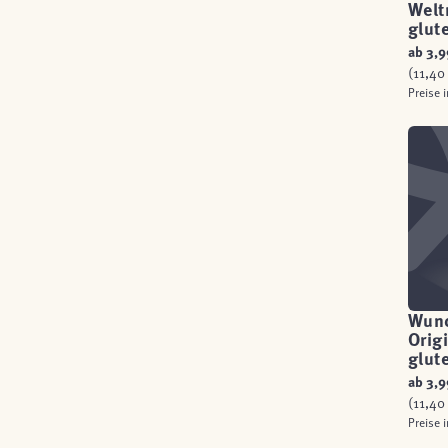
Welt
glut
ab
3,9
(11,40 
Preise 
Wund
Orig
glut
ab
3,9
(11,40 
Preise 