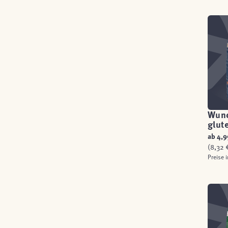
Wund
glut
ab
4,9
(8,32 €
Preise 