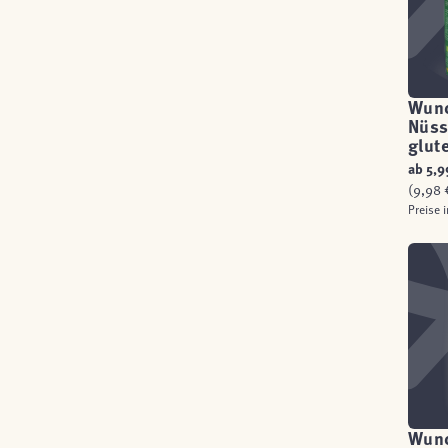
Wund
Nüss
glut
ab
5,9
(9,98 €
Preise 
Wund