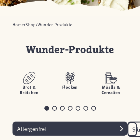
Home
Shop
Wunder-Produkte
Wunder-Produkte
Brot &
Flocken
Müslis &
Brötchen
Cerealien
Allergenfrei
So