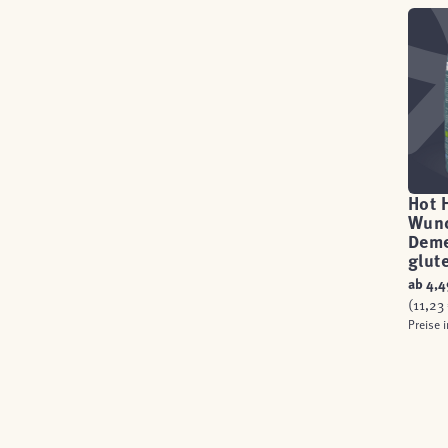
Hot 
Wund
Deme
glut
ab
4,4
(11,23 
Preise 