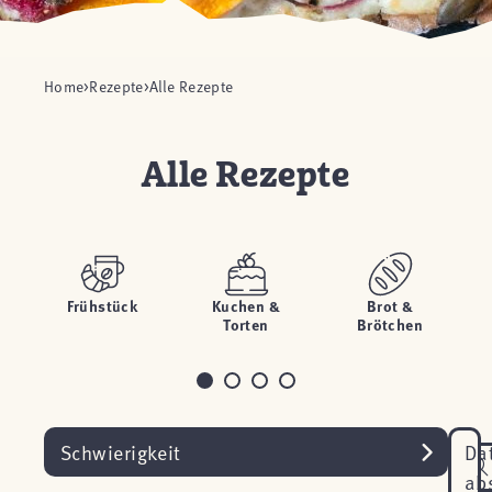
Home
Rezepte
Alle Rezepte
Alle Rezepte
Frühstück
Kuchen &
Brot &
H
Torten
Brötchen
Schwierigkeit
Da
ab