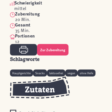
Schwierigkeit
mittel
Zubereitung
20 Min.
Gesamt
35 Min.
Portionen
12
Zur Zubereitung
Schlagworte
Hauptgerichte
Snacks
laktosefrei
vegan
ohne Hefe