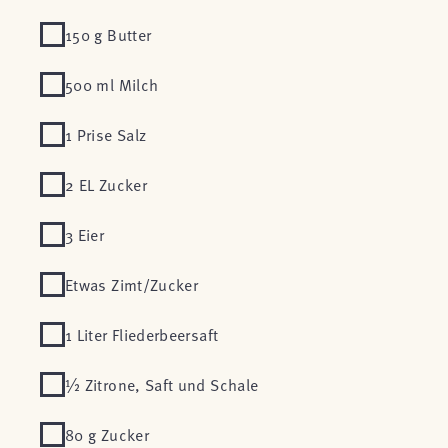
150 g Butter
500 ml Milch
1 Prise Salz
2 EL Zucker
3 Eier
Etwas Zimt/Zucker
1 Liter Fliederbeersaft
½ Zitrone, Saft und Schale
80 g Zucker