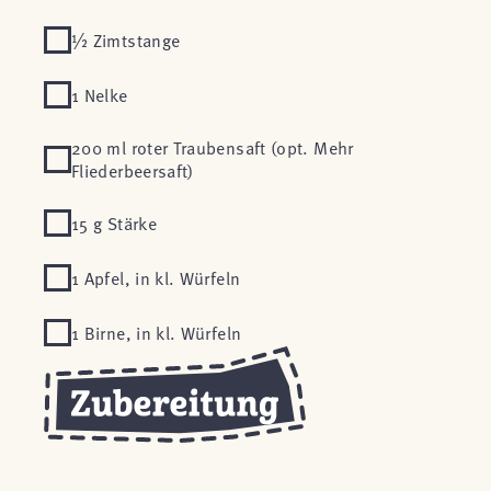
½ Zimtstange
1 Nelke
200 ml roter Traubensaft (opt. Mehr
Fliederbeersaft)
15 g Stärke
1 Apfel, in kl. Würfeln
1 Birne, in kl. Würfeln