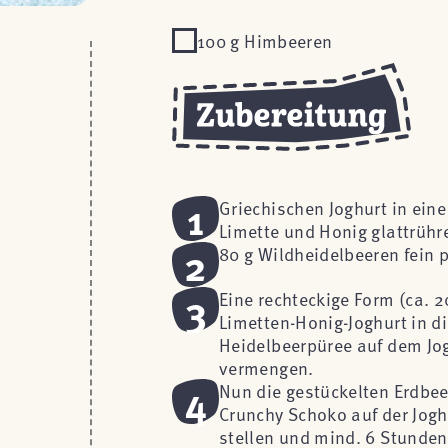
100 g Himbeeren
1
Griechischen Joghurt in ein
Limette und Honig glattrühr
2
80 g Wildheidelbeeren fein 
3
Eine rechteckige Form (ca. 
Limetten-Honig-Joghurt in d
Heidelbeerpüree auf dem Jogh
vermengen.
4
Nun die gestückelten Erdbe
Crunchy Schoko auf der Jogh
stellen und mind. 6 Stunden