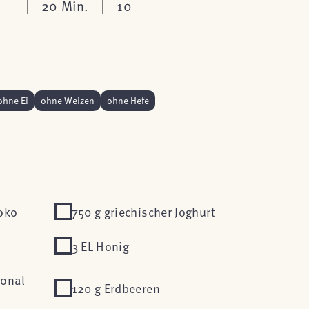
20 Min.
10
ohne Ei
ohne Weizen
ohne Hefe
oko
750 g griechischer Joghurt
3 EL Honig
ional
120 g Erdbeeren