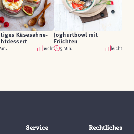
htiges Käsesahne-
Joghurtbowl mit
chtdessert
Früchten
Min.
leicht
5 Min.
leicht
Service
Rechtliches