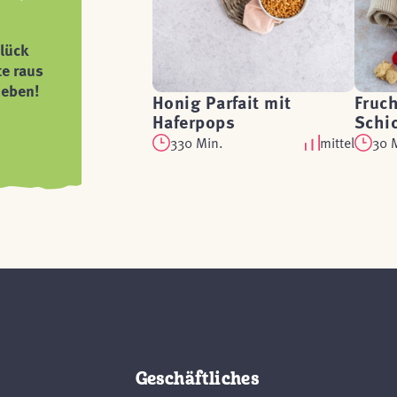
lück
te raus
ieben!
Honig Parfait mit
Fruc
Haferpops
Schi
330 Min.
mittel
30 
Geschäftliches