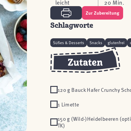
leicht
20 Min.
Zur Zubereitung
Schlagworte
Süßes & Desserts
Snacks
glutenfrei
120 g Bauck Hafer Crunchy Sch
1 Limette
150 g (Wild-)Heidelbeeren (opt
TK)