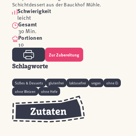
Schichtdessert aus der Bauckhof Mühle.
Schwierigkeit
leicht
Gesamt
30 Min.
Portionen
10
Zur Zubereitung
Schlagworte
Süßes & Desserts
glutenfrei
laktosefrei
vegan
ohne Ei
ohne Weizen
ohne Hefe