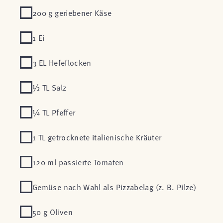
200 g geriebener Käse
1 Ei
3 EL Hefeflocken
½ TL Salz
¼ TL Pfeffer
1 TL getrocknete italienische Kräuter
120 ml passierte Tomaten
Gemüse nach Wahl als Pizzabelag (z. B. Pilze)
50 g Oliven