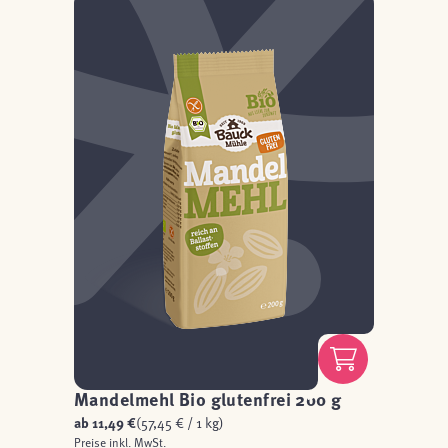
Mandelmehl Bio glutenfrei 200 g
ab
11,49 €
(57,45 € / 1 kg)
Preise inkl. MwSt.