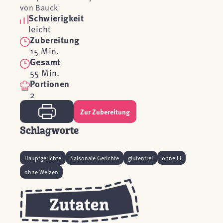
von Bauck
Schwierigkeit
leicht
Zubereitung
15 Min.
Gesamt
55 Min.
Portionen
2
Zur Zubereitung
Schlagworte
Hauptgerichte
Saisonale Gerichte
glutenfrei
ohne Ei
ohne Weizen