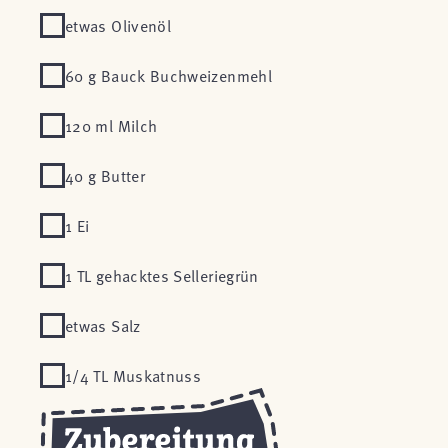
etwas Olivenöl
60 g Bauck Buchweizenmehl
120 ml Milch
40 g Butter
1 Ei
1 TL gehacktes Selleriegrün
etwas Salz
1/4 TL Muskatnuss