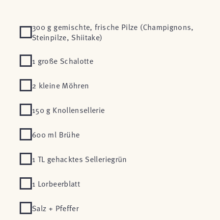
300 g gemischte, frische Pilze (Champignons,
Steinpilze, Shiitake)
1 große Schalotte
2 kleine Möhren
150 g Knollensellerie
600 ml Brühe
1 TL gehacktes Selleriegrün
1 Lorbeerblatt
Salz + Pfeffer