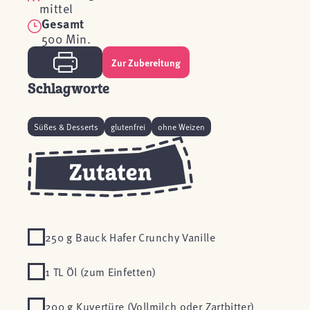
mittel
Gesamt
500 Min.
Zur Zubereitung
Schlagworte
Süßes & Desserts
glutenfrei
ohne Weizen
250 g Bauck Hafer Crunchy Vanille
1 TL Öl (zum Einfetten)
200 g Kuvertüre (Vollmilch oder Zartbitter)