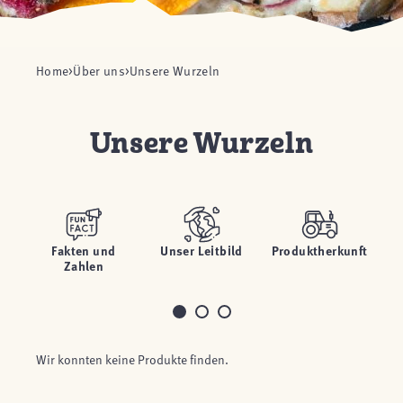
Home
Über uns
Unsere Wurzeln
Unsere Wurzeln
Fakten und
Unser Leitbild
Produktherkunft
Ze
Zahlen
Wir konnten keine Produkte finden.