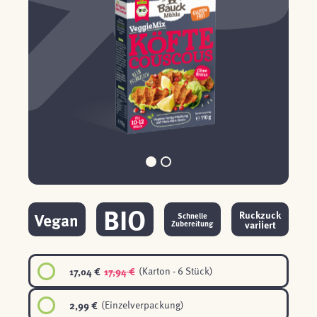
BIO
Ruckzuck
Vegan
Schnelle
variiert
Zubereitung
17,04 €
17,94 €
(Karton - 6 Stück)
2,99 €
(Einzelverpackung)