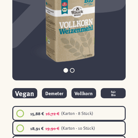
Vegan
Demeter
Vollkorn
Fair
Bio
15,88 €
16,72 €
(Karton - 8 Stück)
18,91 €
19,90 €
(Karton - 10 Stück)